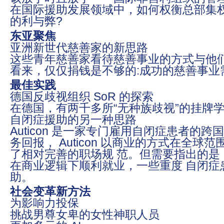
在国际援助发展领域中，如何权衡总部集
的利与弊?
东亚聚焦
亚洲新世代慈善家的新思路
这些青年慈善家看待慈善事业的方式与他
看来，仅仅捐钱是不够的:成功的慈善事业
最佳实践
德国反歧视组织 SoR 的探索
在德国，有两千多所“无种族歧视”的挂牌
自闭症援助的另一种思路
Auticon 是一家专门雇用自闭症患者的跨
务回报， Auticon 以商业的方式在全
了相对完善的职场规 范。但需要指出的是
在商业逻辑下顺利就业，一些重度 自闭症
助。
社会变革新方法
为影响力投保
挑战男尊女卑的女性神职人员