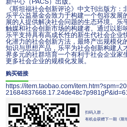
新中心（PACS）出版。
《斯坦福社会创新评论》中文刊出版方：
乐平公益基金会致力于构建一个包容发展
展的人提供解决社会问题的生态环境。乐
触媒和社会创新市场的构建者。通过以影
乐平支持具有高成长性的新生代社会企业
化潜力的社会创新方法，最终产出规模化
知识与思想产品，乐平为社会创新构建人
界多元的社群培育一个有利于社会企业家
更多社会企业的规模化发展。
购买链接
https://item.taobao.com/item.htm?spm=2
21684837668.17.24de48c7p981gP&id=6
扫码入群，
有机会获赠下一期《斯