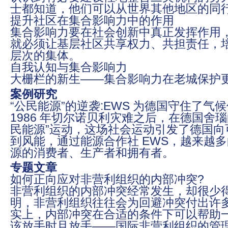
士都知道，他们可以从世界其他地区的同
提升社区在集合影响力中的作用
集合影响力要在社会创新中真正发挥作用
就必须让基层社区共享权力、共担责任，
层次的集体。
自我认知与集合影响力
大栅栏的新生——集合影响力在老城保护
案例研究
“公民能源”的逆袭:EWS 为德国守住了气
1986 年切尔诺贝利灾难之后，在德国舍
民能源”运动，这场社会运动引发了德国向
到风能，通过能源合作社 EWS，越来越
源的消费者、生产者和拥有者。
专题文章
如何正向应对非营利组织的内部冲突?
非营利组织的内部冲突经常发生，却很少
明，非营利组织往往会为回避冲突付出许
实上，内部冲突在合适的条件下可以帮助
该放手时且放手——国际非营利组织的管